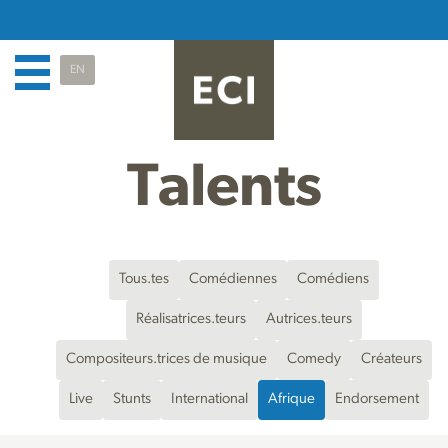
EN
Talents
Tous.tes
Comédiennes
Comédiens
Réalisatrices.teurs
Autrices.teurs
Compositeurs.trices de musique
Comedy
Créateurs
Live
Stunts
International
Afrique
Endorsement